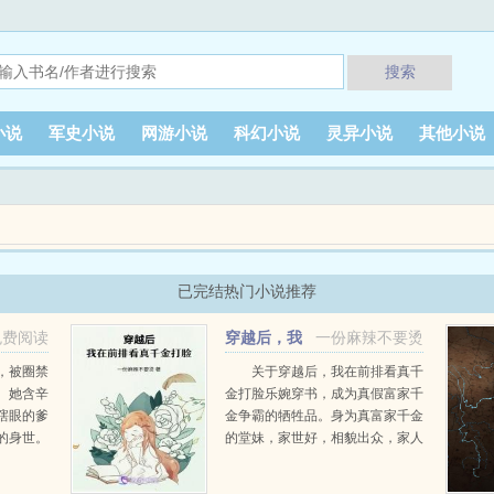
搜索
小说
军史小说
网游小说
科幻小说
灵异小说
其他小说
已完结热门小说推荐
免费阅读
穿越后，我
一份麻辣不要烫
在前排看真千金打脸
，被圈禁
关于穿越后，我在前排看真千
。她含辛
金打脸乐婉穿书，成为真假富家千
瞎眼的爹
金争霸的牺牲品。身为真富家千金
的身世。
的堂妹，家世好，相貌出众，家人
跟你没关
宠爱有加，未婚夫宠爱有加，无疑
，名满天
是集体宠爱公主宠爱天赐福分若不