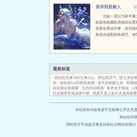
下！开商铺，造美容配方..
原来我是鲛人
沈俞一直以为家中最
就是他爸藏私房钱的位置
富婆包养这件事，直到他
条流光溢彩的鱼尾巴。他
了看自己的尾巴，难不成
没有骗他，他真是他爸钓
的？沈家最近愁死了，等
小儿子...
最新标签
四合院灵鼻1943主角江山
四合院灵气
纹九龙拉
富
名卧底Gin写西风免费
逆天邪神殿九知
军婚
始动漫在线观看
王的伴侣韩漫
蒋舟全文阅读
cs
忆后被将军宠成掌中娇
我真不是人形天灾漫画免费
定义
吹笛手指动作的步骤
规则怪谈是干什么用的
谁
刀闷土司
亏成首富从游戏开始极尽升华
名卧底
本站所有内容来源于互联网公开且无需登录
本站仅对
同时您可手动提交相关目标站点网址给我们