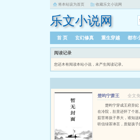
将本站设为首页
收藏乐文小说网
乐文小说网
首 页
玄幻修真
重生穿越
都市
阅读记录
您还木有阅读本站小说，未产生阅读记录。
楚昀宁萧王
全文
楚昀宁穿成王府弃妃
在冷院，肚里还怀了个崽
茹苦将孩子养大，谁知这
听信绿茶谗言，质疑孩子
楚昀宁表示，行，这孩子
系！手握银针，救死扶伤