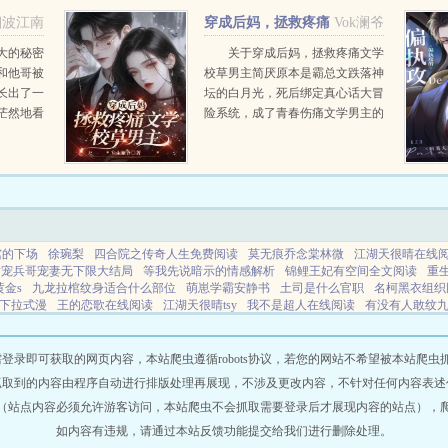
.
自取灭亡，她本可大获全胜。但问
烟波江南
穿成后妈，拯救疼痛
Vok澜爷
题是，她的未婚夫...
文学校草男主
大的秘密
关于穿成后妈，拯救疼痛文学
和他哥被
校草男主简厌原本是霸总文跌落神
长出了一
坛的白月光，死后绑定真心话大冒
茫然地看
险系统，成了青春伤痛文学男主的
他妈当初
后妈。救赎儿子？她皱了眉头。系
鱼钓上来
统开出诱人高价不但无痛当妈，而
了十二年
且他爸沉迷搞钱不着家。简厌冷漠
的爸，去世的妈，没出...
棺的下场
徐琬梨
四合院之传奇人生免费阅读
莫无痕乔念棠林微
江湖天很晴在线
甜宠兵哥宠妻无下限大结局
等我先说暗示的情感解析
锦鲤王妃有空间全文阅读
重生
黄金s
九龙拉棺纹身适合什么部位
萌崽学霸安静书
土司是什么官职
名柯黑衣组织
下拉式漫
王的恋歌在线阅读
江湖天很晴tsy
我不是超人在线阅读
有没有人敢纹
随身空间之五十年代张若琳全文免费
王的恋歌单飞雪
规则怪谈到底是什么
土司
gin的简介
土司是什么官
四合院之传承灵泉的
纹九龙拉棺纹身的含义
天生锦鲤
即可获取的网页内容，本站爬虫遵循robots协议，若您的网站不希望被本站爬虫抓取，可
抓取到的内容由程序自动进行排版处理再展现，不涉及更改内容，不针对任何内容表述
（站点内容必须允许游客访问，本站爬虫不会抓取需要登录后才展现内容的站点），
如内容有违规，请通过本站反馈功能提交给我们进行删除处理。