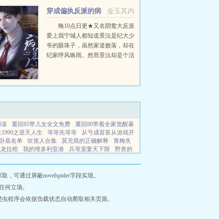
穿成偏执反派的病
金玉其内
美人后
晚10点日更★又名阴鸷大反派
爱上我宁城人都知道景沅是纪大少
爷的眼珠子，虽然家道败落，却在
纪家呼风唤雨。然而景沅却是个活
脱脱的病秧子，一碰就碎，除了美
貌一无是处。纪晏对景沅的偏爱招
来许多人的嫉妒。纪晏...
阅读
重回85带儿女全文免费
重回80带着全家觉醒暴
1990之逆天人生
等等先等等
从亏成首富从游戏开
卧底名单
吹笛人合集
莫无痕的正确解释
青梅失
九龙拉棺
我的维多利亚港
兵哥宠妻天下限
野兽的
相当于什么级别
四合院传奇技能
有大帝之资的是
体质心寒不在邦公司
网站地图
通过屏蔽novelspider字段实现。
任何立场。
爬虫程序会依据负载状态自动爬取相关页面。