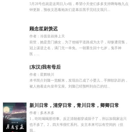
5月28号也就是这周日入v啦，希望小天使们多多支持啊每晚九点
钟更新，预收文恶毒炮灰们是幕后黑手完结文我只...
顾念笙尉羡迟
作者：冷面皇叔捧上天
前世，她是贵门嫡女，为了他铺平道路成为太子，却惨遭背叛，
冠上谋逆之名，满门无一幸免。一朝重生回十七岁，鬼手神
医，...
[东汉]我有母后
作者：星辉映川
本书简介刘隆一觉醒来，发现自己成了小婴儿，手脚软趴趴的，
被人抱着走向皇帝宝座。刘隆已经预料到自己的结...
新川日常，清穿日常，青川日常，卿卿日常
作者：多木木多
1，吃吃喝喝那些事。反正清朝都穿成筛子了，所以加我家这只
也不多了。2，四大爷很忙系列。女主本来可以有空间的（但
我...