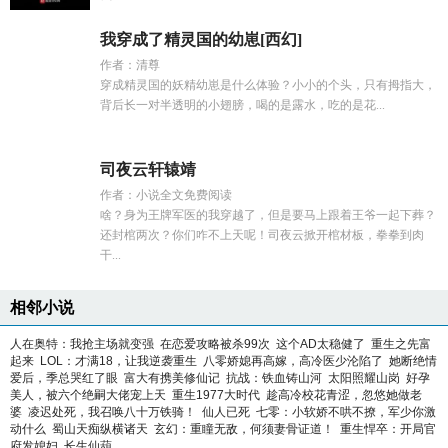
我穿成了精灵国的幼崽[西幻]
作者：清尊
穿成精灵国的妖精幼崽是什么体验？小小的个头，只有拇指大，
背后长一对半透明的小翅膀，喝的是露水，吃的是花...
司夜云轩辕靖
作者：小说全文免费阅读
啥？身为王牌军医的我穿越了，但是要马上跟着王爷一起下葬？
还封棺两次？你们咋不上天呢！司夜云掀开棺材板，拳拳到肉
干...
相邻小说
人在奥特：我抢主场就变强
在恋爱攻略被杀99次
这个AD太稳健了
重生之先富
起来
LOL：才满18，让我逆袭重生
八零娇媳再高嫁，高冷医少沦陷了
她断绝情
爱后，季总哭红了眼
富大有携美修仙记
抗战：铁血铸山河
太阳照耀山岗
好孕
美人，被六个绝嗣大佬宠上天
重生1977大时代
趁高冷校花青涩，忽悠她做老
婆
凌迟处死，我召唤八十万铁骑！
仙人已死
七零：小软娇不哄不撩，军少你激
动什么
蜀山天痴纵横诸天
玄幻：重瞳无敌，何须妻骨证道！
重生悍卒：开局官
府发媳妇
长生仙葫