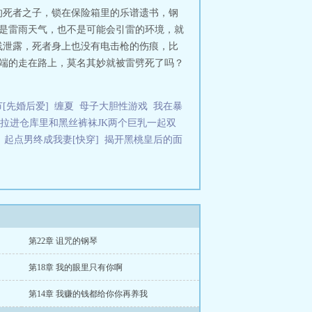
的死者之子，锁在保险箱里的乐谱遗书，钢
不是雷雨天气，也不是可能会引雷的环境，就
线泄露，死者身上也没有电击枪的伤痕，比
端端的走在路上，莫名其妙就被雷劈死了吗？
[先婚后爱]
缠夏
母子大胆性游戏
我在暴
被拉进仓库里和黑丝裤袜JK两个巨乳一起双
起点男终成我妻[快穿]
揭开黑桃皇后的面
第22章 诅咒的钢琴
第18章 我的眼里只有你啊
第14章 我赚的钱都给你你再养我