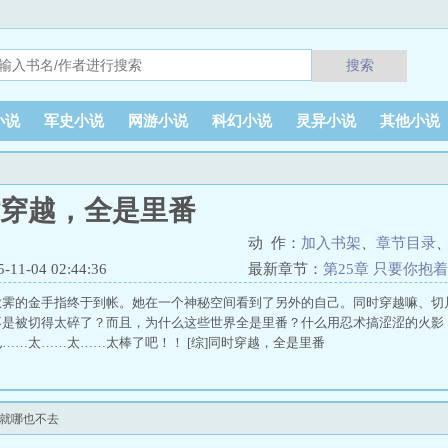
搜索
小说
军史小说
网游小说
科幻小说
灵异小说
其他小说
时穿越，全是里番
动 作：
加入书架
、
章节目录
1-04 02:44:36
最新章节：
第25章 只要你抱
秋霁的金手指终于到帐。她在一个神秘空间看到了另外的自己。同时穿越嘛、切
不是被切得太碎了？而且，为什么这些世界全是里番？什么用忍术搞涩涩的火影
……太……太……太棒了吧！！ [综]同时穿越，全是里番
我就哪也不去