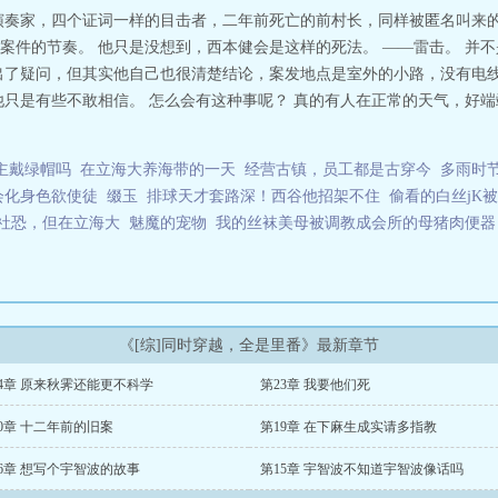
演奏家，四个证词一样的目击者，二年前死亡的前村长，同样被匿名叫来
案件的节奏。 他只是没想到，西本健会是这样的死法。 ——雷击。 并
出了疑问，但其实他自己也很清楚结论，案发地点是室外的小路，没有电
他只是有些不敢相信。 怎么会有这种事呢？ 真的有人在正常的天气，好
主戴绿帽吗
在立海大养海带的一天
经营古镇，员工都是古穿今
多雨时节
会化身色欲使徒
缀玉
排球天才套路深！西谷他招架不住
偷看的白丝jK
社恐，但在立海大
魅魔的宠物
我的丝袜美母被调教成会所的母猪肉便器
《[综]同时穿越，全是里番》最新章节
24章 原来秋霁还能更不科学
第23章 我要他们死
0章 十二年前的旧案
第19章 在下麻生成实请多指教
6章 想写个宇智波的故事
第15章 宇智波不知道宇智波像话吗