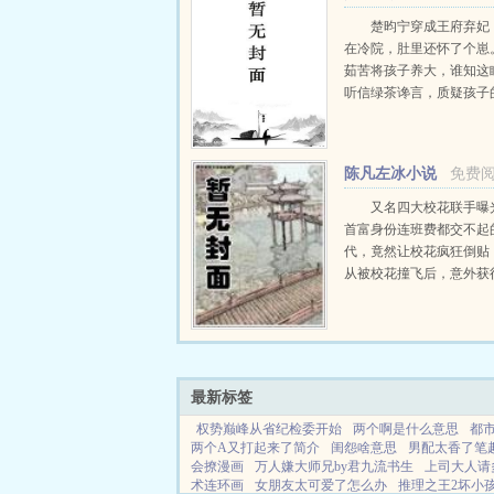
楚昀宁穿成王府弃妃
在冷院，肚里还怀了个崽
茹苦将孩子养大，谁知这
听信绿茶谗言，质疑孩子
楚昀宁表示，行，这孩子
系！手握银针，救死扶伤
下！开商铺，造美容配方..
陈凡左冰小说
免费
推荐
又名四大校花联手曝
首富身份连班费都交不起
代，竟然让校花疯狂倒贴
从被校花撞飞后，意外获
力。不但可以透视，鉴宝
以预知人的气运从此人生
挂一样，随便在古...
最新标签
权势巅峰从省纪检委开始
两个啊是什么意思
都
两个A又打起来了简介
闺怨啥意思
男配太香了笔
会撩漫画
万人嫌大师兄by君九流书生
上司大人请
术连环画
女朋友太可爱了怎么办
推理之王2坏小