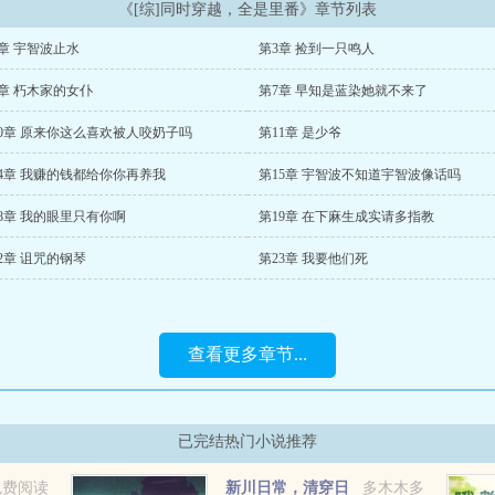
《[综]同时穿越，全是里番》章节列表
章 宇智波止水
第3章 捡到一只鸣人
章 朽木家的女仆
第7章 早知是蓝染她就不来了
10章 原来你这么喜欢被人咬奶子吗
第11章 是少爷
14章 我赚的钱都给你你再养我
第15章 宇智波不知道宇智波像话吗
8章 我的眼里只有你啊
第19章 在下麻生成实请多指教
2章 诅咒的钢琴
第23章 我要他们死
查看更多章节...
已完结热门小说推荐
免费阅读
新川日常，清穿日
多木木多