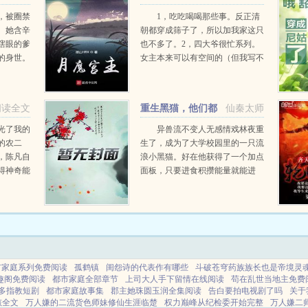
常，青川日常，卿卿日常
，被圈禁
1，吃吃喝喝那些事。反正清
。她含辛
朝都穿成筛子了，所以加我家这只
瞎眼的爹
也不多了。2，四大爷很忙系列。
的身世。
女主本来可以有空间的（但我写不
跟你没关
出来，一写到空间就犯设定狂癖，
，名满天
文会歪到十万八千里外）她也可以
.
有系统的（为了她我...
阅读全文
重生黑猫，他们都
仙秦太师
叫我诡异之主
光了我的
异兽流不变人无感情戏林夜重
的农二
生了，成为了大学校园里的一只流
，陈凡自
浪小黑猫。好在他获得了一个加点
得神奇能
面板，只要进食积攒能量就能进
，甚至可
化，并且获得各种神奇能力。阴影
就像开了
操控控制世间所有阴影。黑夜主宰
—...
市家庭系列免费阅读
孤鹤镇
闺怨诗的代表作有哪些
斗破苍穹药族族长也是帝境灵
趣阁免费阅读
都市家庭全部章节
上司大人手下留情在线阅读
苟在乱世当地主免费
多指教短剧
都市家庭故事集
郡主她珠圆玉润全集阅读
告白要拍电视剧了吗
关于
孩全文
万人嫌的二流货色师妹修仙生涯临楚
权力巅峰从纪检委开始完整
万人嫌二