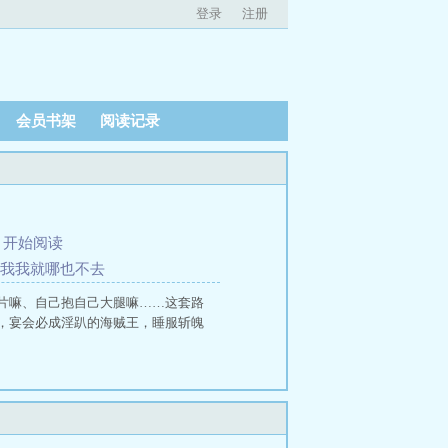
登录
注册
会员书架
阅读记录
、
开始阅读
着我我就哪也不去
片嘛、自己抱自己大腿嘛……这套路
，宴会必成淫趴的海贼王，睡服斩魄