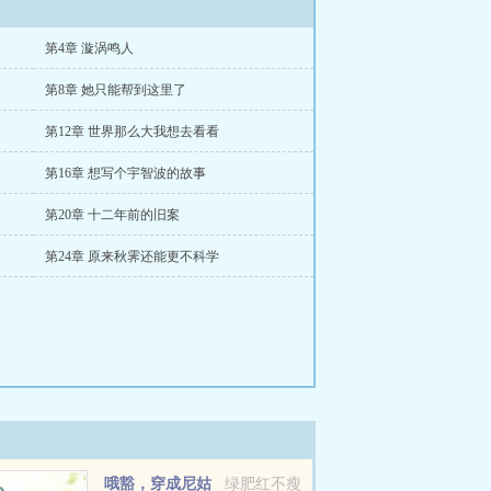
第4章 漩涡鸣人
第8章 她只能帮到这里了
第12章 世界那么大我想去看看
第16章 想写个宇智波的故事
第20章 十二年前的旧案
第24章 原来秋霁还能更不科学
哦豁，穿成尼姑
绿肥红不瘦