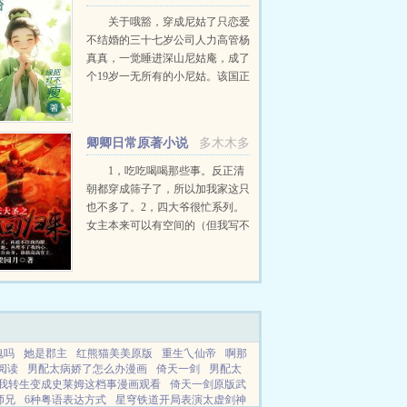
了
关于哦豁，穿成尼姑了只恋爱
不结婚的三十七岁公司人力高管杨
真真，一觉睡进深山尼姑庵，成了
个19岁一无所有的小尼姑。该国正
遭受天灾，年轻的皇帝励精图治，
奈何老天不听话。女主无空间无异
能，凭着前世能说会道的能力和丰
卿卿日常原著小说
多木木多
富知识积累，一门心思搞...
1，吃吃喝喝那些事。反正清
朝都穿成筛子了，所以加我家这只
也不多了。2，四大爷很忙系列。
女主本来可以有空间的（但我写不
出来，一写到空间就犯设定狂癖，
文会歪到十万八千里外）她也可以
有系统的（为了她我...
魂吗
她是郡主
红熊猫美美原版
重生乀仙帝
啊那
阅读
男配太病娇了怎么办漫画
倚天一剑
男配太
我转生变成史莱姆这档事漫画观看
倚天一剑原版武
师兄
6种粤语表达方式
星穹铁道开局表演太虚剑神