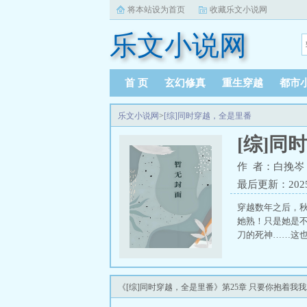
将本站设为首页
收藏乐文小说网
乐文小说网
首 页
玄幻修真
重生穿越
都市
乐文小说网
>
[综]同时穿越，全是里番
[综]同
作 者：白挽岑
最后更新：2025-1
穿越数年之后，
她熟！只是她是
刀的死神……这也
《[综]同时穿越，全是里番》第25章 只要你抱着我