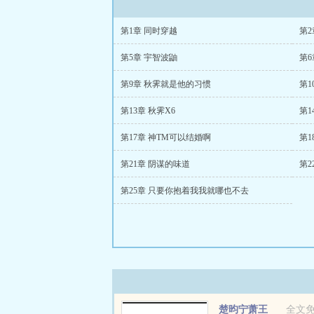
第1章 同时穿越
第2
第5章 宇智波鼬
第6
第9章 秋霁就是他的习惯
第
第13章 秋霁X6
第
第17章 神TM可以结婚啊
第1
第21章 阴谋的味道
第2
第25章 只要你抱着我我就哪也不去
楚昀宁萧王
全文