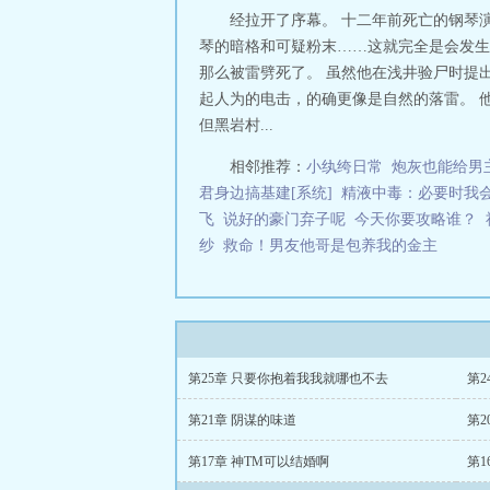
经拉开了序幕。 十二年前死亡的钢琴
琴的暗格和可疑粉末……这就完全是会发生
那么被雷劈死了。 虽然他在浅井验尸时提
起人为的电击，的确更像是自然的落雷。 
但黑岩村...
相邻推荐：
小纨绔日常
炮灰也能给男
君身边搞基建[系统]
精液中毒：必要时我
飞
说好的豪门弃子呢
今天你要攻略谁？
纱
救命！男友他哥是包养我的金主
第25章 只要你抱着我我就哪也不去
第
第21章 阴谋的味道
第2
第17章 神TM可以结婚啊
第1