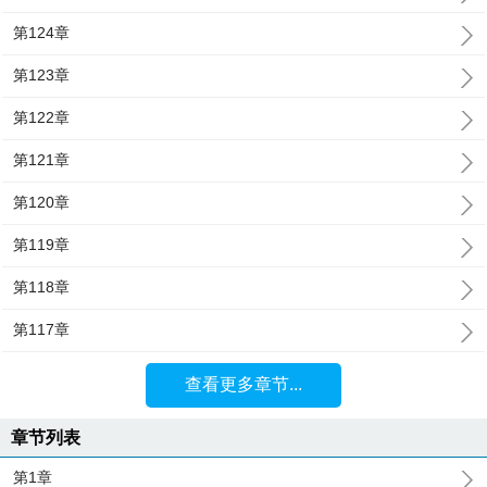
第124章
第123章
第122章
第121章
第120章
第119章
第118章
第117章
查看更多章节...
章节列表
第1章