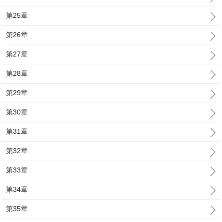
第25章
第26章
第27章
第28章
第29章
第30章
第31章
第32章
第33章
第34章
第35章