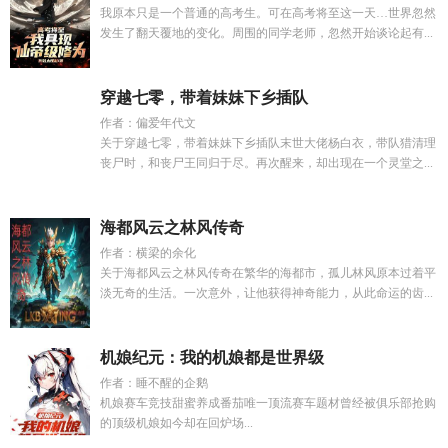
我原本只是一个普通的高考生。可在高考将至这一天…世界忽然
发生了翻天覆地的变化。周围的同学老师，忽然开始谈论起有...
穿越七零，带着妹妹下乡插队
作者：偏爱年代文
关于穿越七零，带着妹妹下乡插队末世大佬杨白衣，带队猎清理
丧尸时，和丧尸王同归于尽。再次醒来，却出现在一个灵堂之...
海都风云之林风传奇
作者：横梁的余化
关于海都风云之林风传奇在繁华的海都市，孤儿林风原本过着平
淡无奇的生活。一次意外，让他获得神奇能力，从此命运的齿...
机娘纪元：我的机娘都是世界级
作者：睡不醒的企鹅
机娘赛车竞技甜蜜养成番茄唯一顶流赛车题材曾经被俱乐部抢购
的顶级机娘如今却在回炉场...