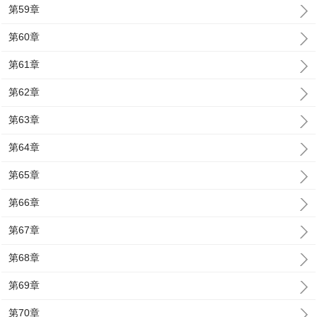
第59章
第60章
第61章
第62章
第63章
第64章
第65章
第66章
第67章
第68章
第69章
第70章