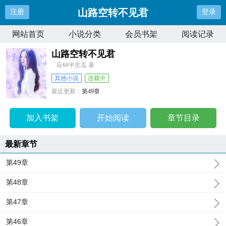
山路空转不见君
注册
登录
网站首页
小说分类
会员书架
阅读记录
山路空转不见君
应钟半生瓜 著
其他小说
连载中
最近更新：
第49章
更新时间：
2024-11-13 21:49:35
加入书架
开始阅读
章节目录
最新章节
第49章
第48章
第47章
第46章