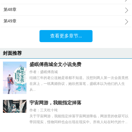
第48章
第49章
查看更多章节...
封面推荐
盛眠傅燕城全文小说免费
作者：盛眠傅燕城
结婚三年的老公连她是谁都不知道。没想到两人第一次会面竟然
在床上，一纸离婚协议，她欣然落笔，盛眠本以为他们的人生
从...
宇宙网游，我能指定掉落
作者：三天吃十吨
关于宇宙网游，我能指定掉落宇宙网游降临，网游里的收获可以
带回现实，怪物同样也会出现在现实中。所有人站在时代的十...