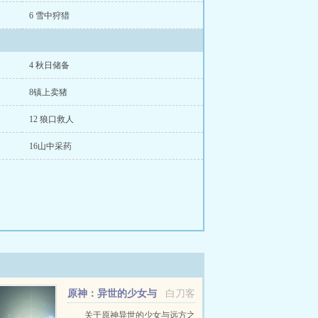
6 雪中狩猎
4 秋日储备
8镇上卖猪
12 狼口救人
16山中采药
原神：异世的少女与
白刀客
远方之风
关于原神异世的少女与远方之