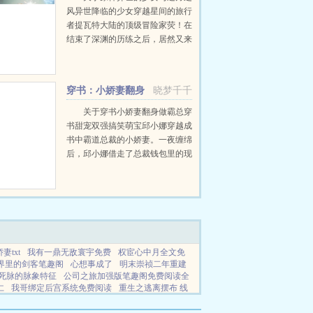
风异世降临的少女穿越星间的旅行
者提瓦特大陆的顶级冒险家荧！在
结束了深渊的历练之后，居然又来
到了一个末世的修仙世界，在惯例
的昏迷之前，她听到一个悠远的声
音对她说道外来之人，你的旅途，
穿书：小娇妻翻身
晓梦千千
不应在此。提瓦特...
做霸总
关于穿书小娇妻翻身做霸总穿
书甜宠双强搞笑萌宝邱小娜穿越成
书中霸道总裁的小娇妻。一夜缠绵
后，邱小娜借走了总裁钱包里的现
金，并留下借条，并附上一句话。
ps麻烦你下次出门多带点现金，都
住VIP了怎么会只有两百块现金。
霸总...
妻txt
我有一鼎无敌寰宇免费
权宦心中月全文免
界里的剑客笔趣阁
心想事成了
明末崇祯二年重建
死脉的脉象特征
公司之旅加强版笔趣阁免费阅读全
仁
我哥绑定后宫系统免费阅读
重生之逃离摆布 线
我有一鼎混沌钟最新章节免费阅读全
古龙世界里的
重生后我觉醒了神眼未删减版在线播放免费观看
仙