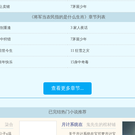
镇上卖猪
7茅屋少年
《将军当农民指的是什么生肖》章节列表
久别重逢
3 家人夜话
雪中狩猎
7茅屋少年
 前世今生
11 狂雪之灾
 新年快乐
15身中奇毒
查看更多章节...
已完结热门小说推荐
柒合
月计系统在
鬼先生的棺材铺
宝可梦
公子x温
关于月计系统在宝可梦月计宝