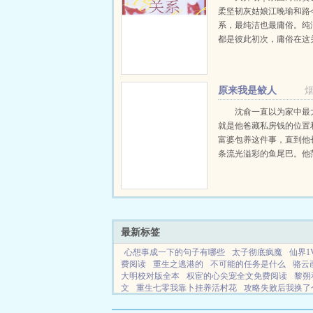
柔坚韧灰姑娘江晚瑜和路
系，最纯洁也最庸俗。纯
都是彼此初次，庸俗在这
点到为止。结束时两个人
两散，各自为安。有人问
对江晚瑜动过心吗？...
原来我是鲛人
沈俞一直以为家中最
就是他爸藏私房钱的位置
富婆包养这件事，直到他
条流光溢彩的鱼尾巴。他
了看自己的尾巴，难不成
没有骗他，他真是他爸钓
的？沈家最近愁死了，等
小儿子...
最新标签
心想事成一下的句子有哪些
太子彻底疯魔
仙界1V
费阅读
重生之逃港的
不可能的任务是什么
骆云
大明校对版全本
权宦的心尖宠全文免费阅读
黎朔
文
重生七零我靠卜挂养活村花
攻略失败后我换了
团团
布衣枭雄闯花都全集免费观看
军少的腹黑娇
第一
重生后我觉醒了空间最新章节更新时间
人在