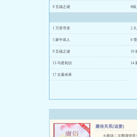
9 五福之谜
8
1 万里寻亲
2 
5 家中添人
6 
9 五福之谜
10
13 与君初识
14
17 古墓传承
庸俗关系[追妻]
火葬场｜京圈薄情贵