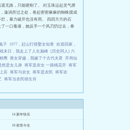
退无路，只能硬刚了。 封玉珠运起灵气撑
，漩涡所过之处，卷起密密麻麻的蜘蛛搅成
烂，暴力破开也没有用。 四四方方的石
吐了一口毒液，她反手一个风刃扔过去，拳
鬼子
1977，赶山打猎娶女知青
欢迎回家，
戏末日，我走上了人生巅峰
[历史同人] 六
精鹰
善女穿越，我嫁了个古代夫君
开局仙
竟然是女儿身
将军是农女 一路桃花开
将军
座上宾
将军与农女
将军是农民
将军农
忙
将军当农民猜生肖
14 新年快乐
10 前世今生