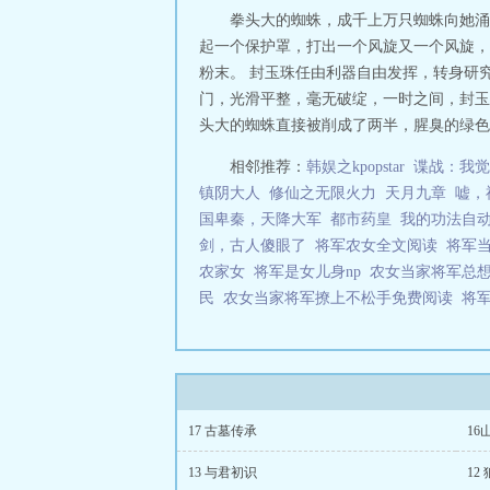
拳头大的蜘蛛，成千上万只蜘蛛向她涌
起一个保护罩，打出一个风旋又一个风旋，
粉末。 封玉珠任由利器自由发挥，转身研
门，光滑平整，毫无破绽，一时之间，封玉
头大的蜘蛛直接被削成了两半，腥臭的绿色的
相邻推荐：
韩娱之kpopstar
谍战：我觉
镇阴大人
修仙之无限火力
天月九章
嘘，
国卑秦，天降大军
都市药皇
我的功法自
剑，古人傻眼了
将军农女全文阅读
将军
农家女
将军是女儿身np
农女当家将军总
民
农女当家将军撩上不松手免费阅读
将
17 古墓传承
16
13 与君初识
12