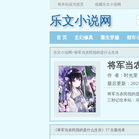
将本站设为首页
收藏乐文小说网
乐文小说网
首 页
玄幻修真
重生穿越
都市
乐文小说网
>
将军当农民指的是什么生肖
将军当
作 者：时光里
最后更新：2025-0
将军当农民指的
三秒记住本站：乐文小
《将军当农民指的是什么生肖》17 古墓传承