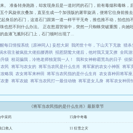
来。 准备转身跑路，却发现身后是一道封闭的石门，前有毒烟和毒蛛，后
五个风旋依次叠加，直至生成一个加强版的屠宰旋涡，便将它往身前推去
究起身后的石门，这道石门跟第一道一样平平无奇，推也推不动，拍也拍不
珠也想不到什么办法。 正在愁眉苦恼中，突然一只蜘蛛突破重围，向她
血液飞溅到石门上，石门顿时出现了...
醒每日情报系统
[原神同人] 妄想大厨
我闭世十年，下山天下无敌
猎杀
祸水宿主被疯批大佬掐腰诱哄
招惹阴鸷大佬后，他对我又宠又撩
全民游
动升级
校花骗我，冷艳老师独宠我一人！
我和女神称霸荒岛的日子
侦探
当农民
将军与农女的
将军当农民是什么生肖
将军家的农女小神医
将军
想攻略我
农女将军来种田
将军当农民指的是什么生肖
农女喜种田将军
军农妻
将军农媳
将军当农民打一最佳动物
将军是女儿身
将军农女种田
《将军当农民指的是什么生肖》最新章节
山中采药
15身中奇毒
 狼口救人
11 狂雪之灾