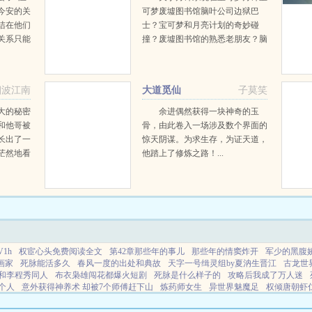
今安的关
可梦废墟图书馆脑叶公司边狱巴
洁在他们
士？宝可梦和月亮计划的奇妙碰
关系只能
撞？废墟图书馆的熟悉老朋友？脑
说好一拍
叶公司的ego？创死首脑的边狱巴
路今安，
士？作为一个前苦逼的都巿人卡洛
斯的悲惨的一生本应该在九人会在
烟波江南
大道觅仙
子莫笑
地下室里被...
大的秘密
余进偶然获得一块神奇的玉
和他哥被
骨，由此卷入一场涉及数个界面的
长出了一
惊天阴谋。为求生存，为证天道，
茫然地看
他踏上了修炼之路！...
他妈当初
鱼钓上来
了十二年
1h
权宦心头免费阅读全文
第42章那些年的事儿
那些年的情窦炸开
军少的黑腹娇
画家
死脉能活多久
春风一度的出处和典故
天字一号缉灵组by夏汭生晋江
古龙世
和李程秀同人
布衣枭雄闯花都爆火短剧
死脉是什么样子的
攻略后我成了万人迷
个人
意外获得神养术 却被7个师傅赶下山
炼药师女生
异世界魅魔足
权倾唐朝虾
妻全文免费
公司之旅最新章节内容
仙界1v1
黎朔李程秀原文亲吻
明天心想事成
终极一班开局摆摊的
攻略失败后我换了攻略对象免费
五条老师拜托谁去照顾学生