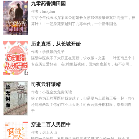
九零药香满田园
作者：luckyluu
古穿今年代医术探案国公府嫡长女苏晨锦屡破奇案功高盖主，被
算计！！一朝身死穿越到了九零年代，一个新华国北...
历史直播，从长城开始
作者：学做饭的兔子
隔壁学医救不了大汉正在更新，求收藏～文案 叶图南是个非
专业历史爱好者，在c站更新视频，因为角度新奇，被不少网...
司夜云轩辕靖
作者：小说全文免费阅读
啥？身为王牌军医的我穿越了，但是要马上跟着王爷一起下葬？
还封棺两次？你们咋不上天呢！司夜云掀开棺材板，拳拳到肉
干...
穿进二百人男团中
作者：远上天山
顾熠一觉睡醒，发现自己居然穿成了男团Vic的一员。这个团，