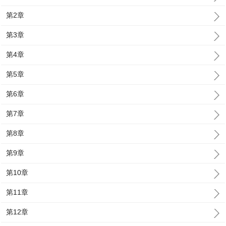
第2章
第3章
第4章
第5章
第6章
第7章
第8章
第9章
第10章
第11章
第12章